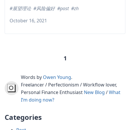
展望理论
风险偏好
post
zh
October 16, 2021
1
Words by
Owen Young
.
Freelancer / Perfectionism / Workflow lover,
Personal Finance Enthusiast
New Blog
/
What
I’m doing now?
Categories