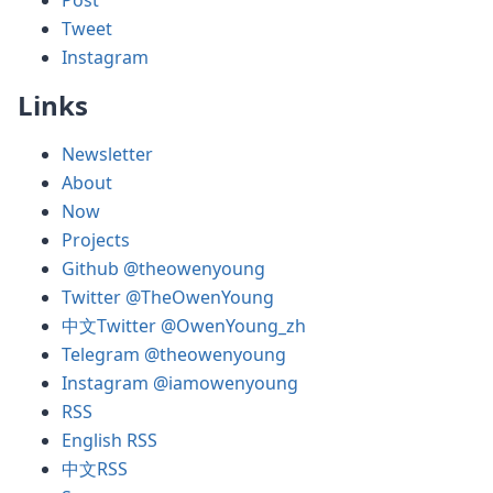
Post
Tweet
Instagram
Links
Newsletter
About
Now
Projects
Github @theowenyoung
Twitter @TheOwenYoung
中文Twitter @OwenYoung_zh
Telegram @theowenyoung
Instagram @iamowenyoung
RSS
English RSS
中文RSS