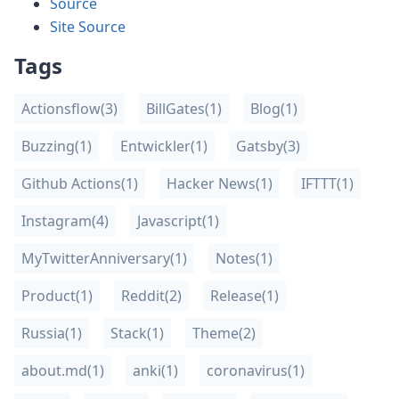
Source
Site Source
Tags
Actionsflow
(3)
BillGates
(1)
Blog
(1)
Buzzing
(1)
Entwickler
(1)
Gatsby
(3)
Github Actions
(1)
Hacker News
(1)
IFTTT
(1)
Instagram
(4)
Javascript
(1)
MyTwitterAnniversary
(1)
Notes
(1)
Product
(1)
Reddit
(2)
Release
(1)
Russia
(1)
Stack
(1)
Theme
(2)
about.md
(1)
anki
(1)
coronavirus
(1)